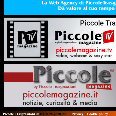
Piccole Trasgressioni ®
P.I. 01974570382
Privacy
|
Cookie policy