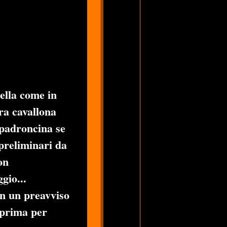
la come in
ra cavallona
 padroncina se
 preliminari da
on
gio...
on un preavviso
i prima per