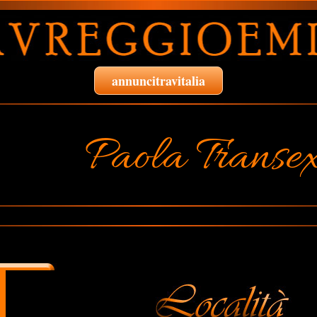
annuncitravitalia
Paola Transe